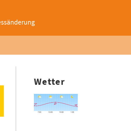
essänderung
Wetter