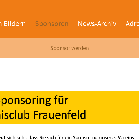
n Bildern
Sponsoren
News-Archiv
Adr
Sponsor werden