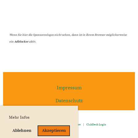
Wenn Sie hier die Sponsorenlogos nicht sehen, dann ist in Ihrem Browser möglicherweise
ein
Adblocker
aktiv.
Impressum
Datenschutz
Mehr Infos
Powered by ClubDesk Vereinssoftware
|
ClubDesk Login
Ablehnen
Akzeptieren