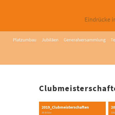
Eindrücke i
Platzumbau
Jubiläen
Generalversammlung
Te
Clubmeisterschaft
2019_Clubmeisterschaften
20
39 Bilder
106