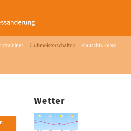
essänderung
ntrainings
Clubmeisterschaften
Plauschturniere
Wetter
en