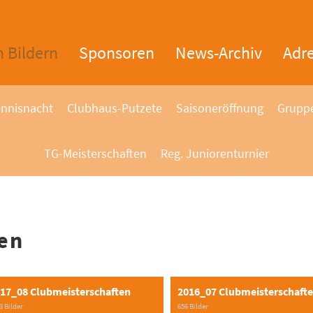
n Bildern
Sponsoren
News-Archiv
Adr
nnisnacht
Clubhaus-Putzete
Saisoneröffnung
Gruppe
TG-Meisterschaften
Reg. Juniorenturnier
en
17_08 Clubmeisterschaften
2016_07 Clubmeisterschaft
3 Bilder
656 Bilder