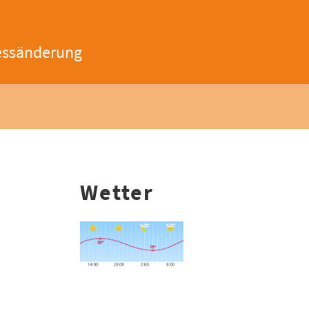
essänderung
Wetter