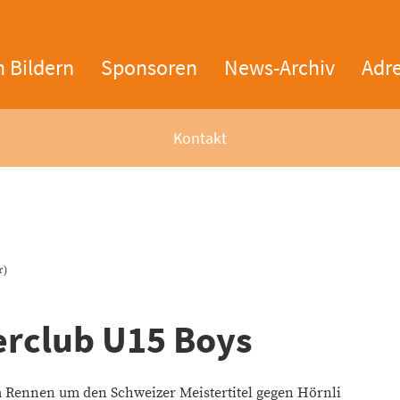
n Bildern
Sponsoren
News-Archiv
Adr
Kontakt
r)
erclub U15 Boys
 Rennen um den Schweizer Meistertitel gegen Hörnli