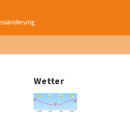
essänderung
Wetter